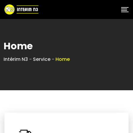
Skip
to
content
Home
Intérim N3
-
Service
-
Home
111111